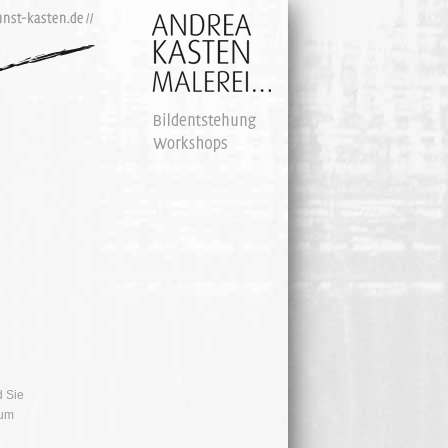
d Sie
 um