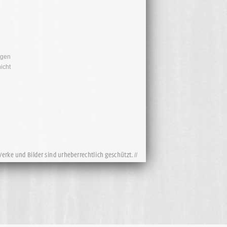
igen
icht