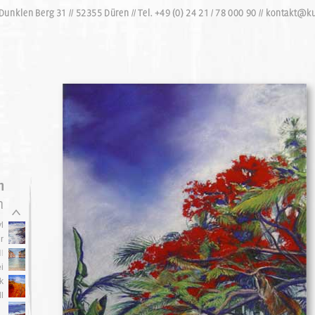
l
r
l
i
k
l