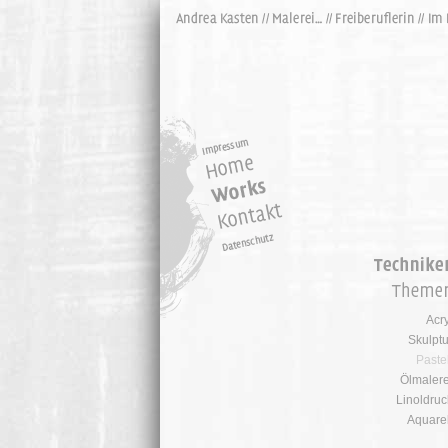
Acry
Skulptu
Pastel
Ölmalere
Linoldruc
Aquarel