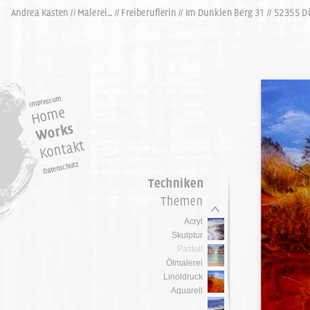
Acryl
Skulptur
Pastell
Ölmalerei
Linoldruck
Aquarell