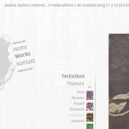
Acryl
Skulptur
Pastell
Ölmalerei
Linoldruck
Aquarell