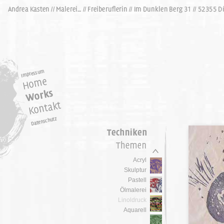
Acryl
Skulptur
Pastell
Ölmalerei
Linoldruck
Aquarell