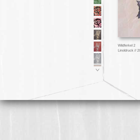
Wildferkel 2
Linoldruck // 